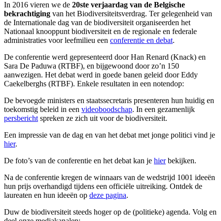
In 2016 vieren we de
20ste verjaardag van de Belgische
bekrachtiging
van het Biodiversiteitsverdrag. Ter gelegenheid van
de Internationale dag van de biodiversiteit organiseerden het
Nationaal knooppunt biodiversiteit en de regionale en federale
administraties voor leefmilieu een
conferentie en debat
.
De conferentie werd gepresenteerd door Han Renard (Knack) en
Sara De Paduwa (RTBF), en bijgewoond door zo’n 150
aanwezigen. Het debat werd in goede banen geleid door Eddy
Caekelberghs (RTBF). Enkele resultaten in een notendop:
De bevoegde ministers en staatssecretaris presenteren hun huidig en
toekomstig beleid in een
videoboodschap
. In een gezamenlijk
persbericht
spreken ze zich uit voor de biodiversiteit.
Een impressie van de dag en van het debat met jonge politici vind je
hier
.
De foto’s van de conferentie en het debat kan je
hier
bekijken.
Na de conferentie kregen de winnaars van de wedstrijd 1001 ideeën
hun prijs overhandigd tijdens een officiële uitreiking. Ontdek de
laureaten en hun ideeën op
deze pagina
.
Duw de biodiversiteit steeds hoger op de (politieke) agenda. Volg en
deel onze mediakanalen: